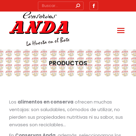
Buscar:
Abrir
enlace
en
una
nueva
ventana/pestañ
PRODUCTOS
Estás aquí:
Los
alimentos en conserva
ofrecen muchas
ventajas: son saludables, cómodos de utilizar, no
pierden sus propiedades nutritivas ni su sabor, sus
envases son reciclables…
En
Conservas Anda
, además, seleccionamos los