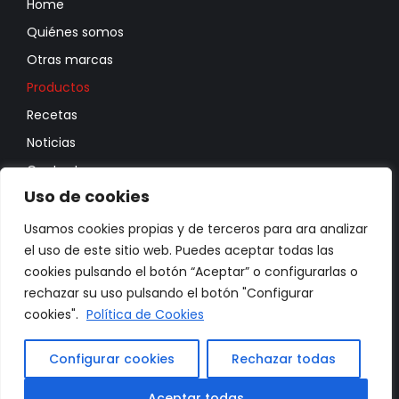
Home
Quiénes somos
Otras marcas
Productos
Recetas
Noticias
Contacto
Uso de cookies
Política de privacidad
Política de cookies
Usamos cookies propias y de terceros para ara analizar
el uso de este sitio web. Puedes aceptar todas las
Más información sobre las cookies
cookies pulsando el botón “Aceptar” o configurarlas o
rechazar su uso pulsando el botón "Configurar
cookies".
Política de Cookies
Configurar cookies
Rechazar todas
© 2023
Conservas Anda
. La huerta en el bote. Todos los
Aceptar todas