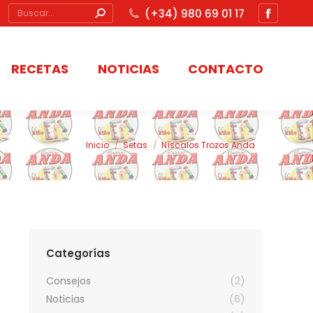
Buscar:
(+34) 980 69 01 17
Abrir
enlace
en
RECETAS
NOTICIAS
CONTACTO
una
nueva
ventana
Estás aquí:
Inicio
Setas
Níscalos Trozos Anda
Categorías
Consejos
(2)
Noticias
(6)