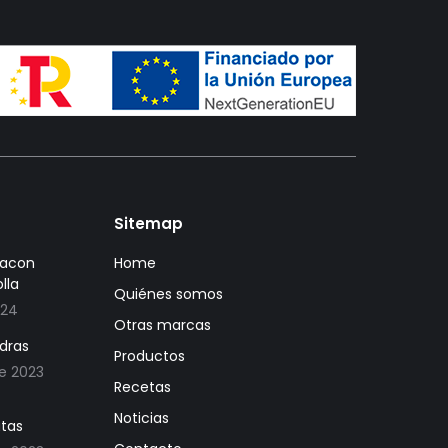
Sitemap
bacon
Home
lla
Quiénes somos
024
Otras marcas
dras
Productos
de 2023
Recetas
Noticias
atas