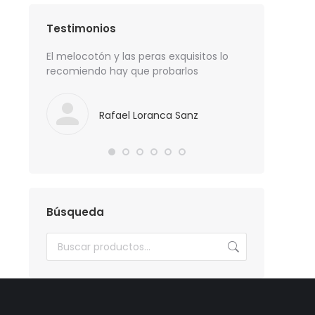
Testimonios
y a buen
El melocotón y las peras exquisitos lo
Los espárrag
recomiendo hay que probarlos
recomendabl
Rafael Loranca Sanz
Lui
Búsqueda