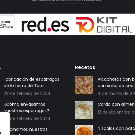
s
Recetas
Fabricación de espárragos
Alcachofas con 
de la tierra de Toro
con salsa de cebo
29 de febrero de 2024
4 de marzo de 2
¿Cómo envasamos
Cardo con almen
nuestros espárragos?
13 de diciembre 
28 de febrero de 2024
Níscalos con pat
Cocinamos nuestros
r