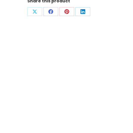
Share this product
Compartir
Compartir
Compartir
Compartir
con
con
con
con
X
Facebook
Pinterest
LinkedIn