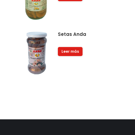
Buenísima calidad al mejor precio
Muy bue
Setas Anda
Raúl Vaquero
Leer más