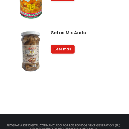
nas.
Productos de primera calidad 
precio
Setas Mix Anda
Angeles Maria Rodriguez
Iglesias
Ángel V
Leer más