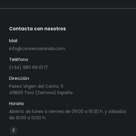
Contacta con nosotros
Mail
info@conservasanda.com
Teléfono
(+34) 980 69 01 17
Dirección
Paseo Virgen del Canto, 11
49800 Toro (Zamora) España
Horario
Abierto de lunes a viernes de 09:00 a 19:30 h. y sábados
de 10:00 a 13:00 h.
Encuéntranos en:
Abrir