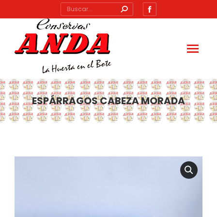
Buscar:
Abrir
enlace
en
una
nueva
ventana/pestañ
ESPÁRRAGOS CABEZA MORADA
Estás aquí: