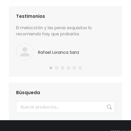
Testimonios
precio
El melocotón y las peras exquisitos lo
Los esp
recomiendo hay que probarlos
recome
Rafael Loranca Sanz
Búsqueda