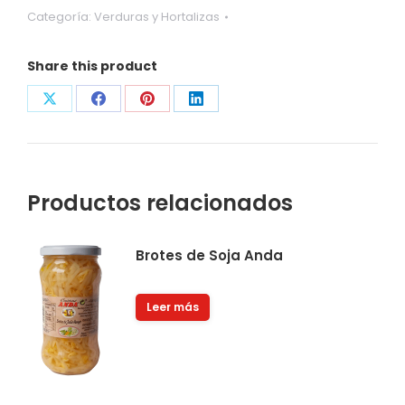
Categoría:
Verduras y Hortalizas
Share this product
Compartir
Compartir
Compartir
Compartir
con
con
con
con
X
Facebook
Pinterest
LinkedIn
Productos relacionados
Brotes de Soja Anda
Leer más