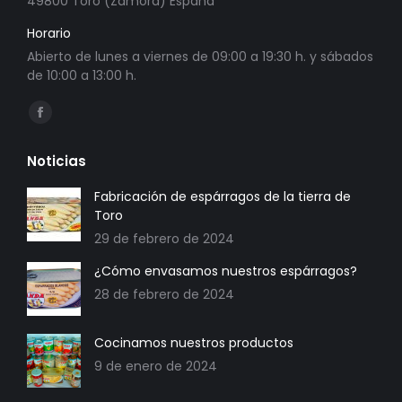
49800 Toro (Zamora) España
Horario
Abierto de lunes a viernes de 09:00 a 19:30 h. y sábados
de 10:00 a 13:00 h.
Encuéntranos en:
Abrir
enlace
Noticias
en
una
Fabricación de espárragos de la tierra de
Toro
nueva
29 de febrero de 2024
ventana/pestaña
¿Cómo envasamos nuestros espárragos?
28 de febrero de 2024
Cocinamos nuestros productos
9 de enero de 2024