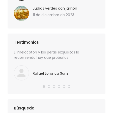
Judías verdes con jamón
11 de diciembre de 2023
Testimonios
precio
El melocotón y las peras exquisitos lo
Los esp
recomiendo hay que probarlos
recome
Rafael Loranca Sanz
Búsqueda