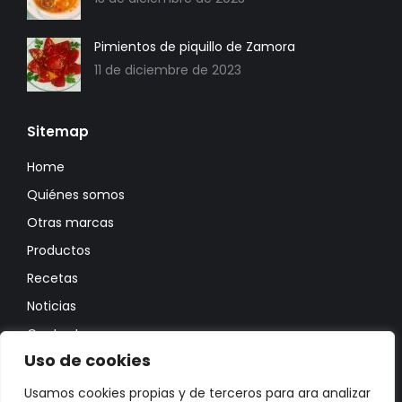
Pimientos de piquillo de Zamora
11 de diciembre de 2023
Sitemap
Home
Quiénes somos
Otras marcas
Productos
Recetas
Noticias
Contacto
Uso de cookies
Política de privacidad
Política de cookies
Usamos cookies propias y de terceros para ara analizar