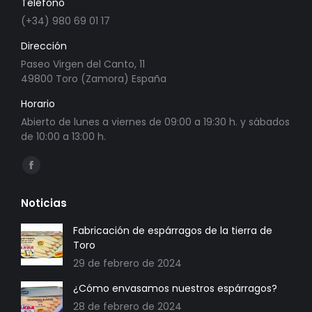
Teléfono
(+34) 980 69 01 17
Dirección
Paseo Virgen del Canto, 11
49800 Toro (Zamora) España
Horario
Abierto de lunes a viernes de 09:00 a 19:30 h. y sábados
de 10:00 a 13:00 h.
Encuéntranos en:
Abrir
enlace
Noticias
en
una
Fabricación de espárragos de la tierra de
Toro
nueva
29 de febrero de 2024
ventana/pestaña
¿Cómo envasamos nuestros espárragos?
28 de febrero de 2024