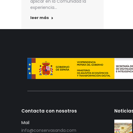
aplicar en la Comunidad la
experiencia…
leer más
Contacta con nosotros
Noticia
Mail
info@conservasanda.com