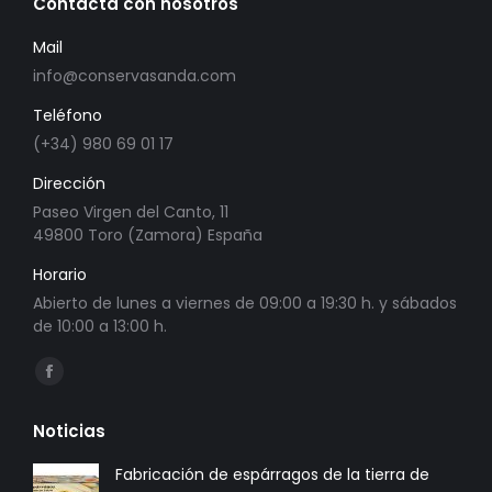
Contacta con nosotros
Mail
info@conservasanda.com
Teléfono
(+34) 980 69 01 17
Dirección
Paseo Virgen del Canto, 11
49800 Toro (Zamora) España
Horario
Abierto de lunes a viernes de 09:00 a 19:30 h. y sábados
de 10:00 a 13:00 h.
Encuéntranos en:
Abrir
enlace
Noticias
en
una
Fabricación de espárragos de la tierra de