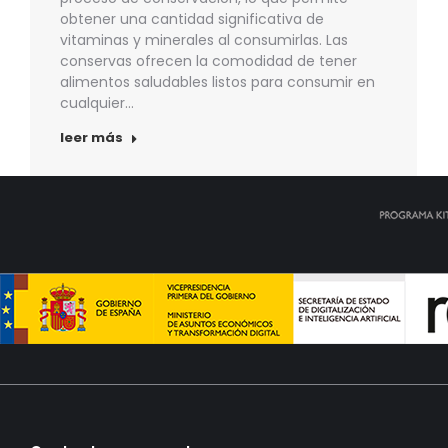
obtener una cantidad significativa de
vitaminas y minerales al consumirlas. Las
conservas ofrecen la comodidad de tener
alimentos saludables listos para consumir en
cualquier…
leer más